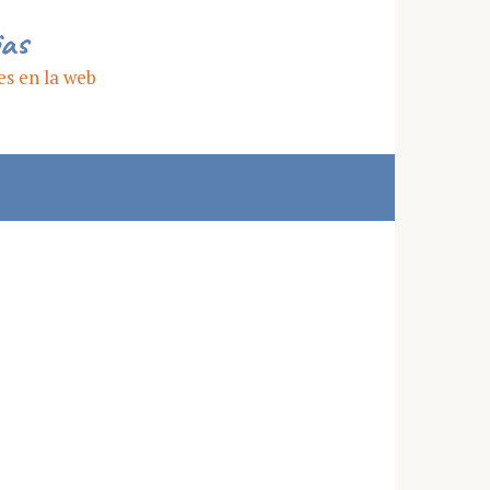
ias
es en la web