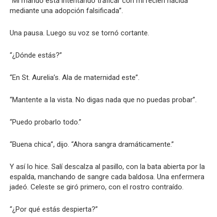
“Mi marido está intentando traficar con mi recién nacida
mediante una adopción falsificada”.
Una pausa. Luego su voz se tornó cortante.
“¿Dónde estás?”
“En St. Aurelia’s. Ala de maternidad este”.
“Mantente a la vista. No digas nada que no puedas probar”.
“Puedo probarlo todo.”
“Buena chica”, dijo. “Ahora sangra dramáticamente.”
Y así lo hice. Salí descalza al pasillo, con la bata abierta por la
espalda, manchando de sangre cada baldosa. Una enfermera
jadeó. Celeste se giró primero, con el rostro contraído.
“¿Por qué estás despierta?”