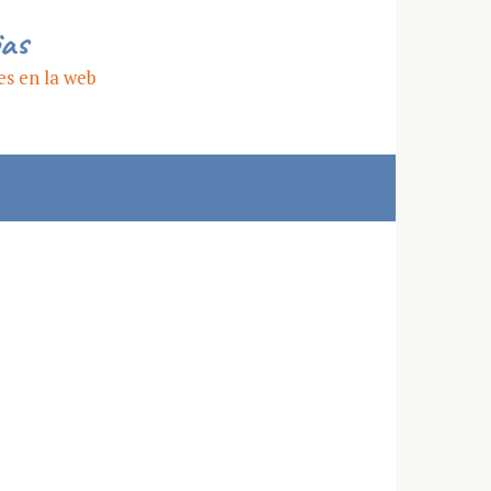
ias
es en la web