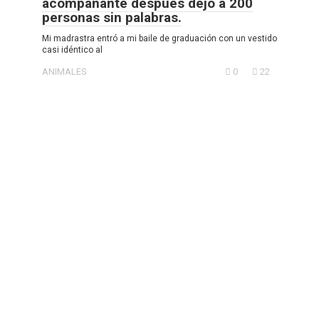
acompañante después dejó a 200
personas sin palabras.
Mi madrastra entró a mi baile de graduación con un vestido
casi idéntico al
ANIMALES
0
22