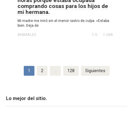
horas porque estaba ocupada
comprando cosas para los hijos de
mi hermana.
Mi madre me miró sin el menor rastro de culpa. «Estaba
bien. Deja de
ANIMALES
0
638
Paginación
1
2
…
128
Siguientes
de
entradas
Lo mejor del sitio.