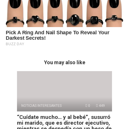
You may also like
NOTICIAS INTERESANTES
0
449
“Cuídate mucho… y al bebé”, susurró
mi marido, que es director ejecutivo,
mientras se despedía con un beso de