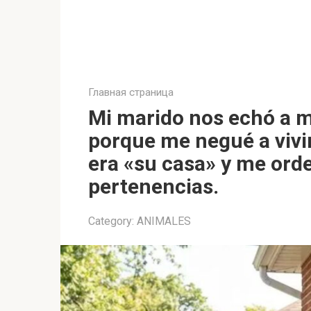
Главная страница
Mi marido nos echó a mí
porque me negué a vivir
era «su casa» y me ord
pertenencias.
Category:
ANIMALES