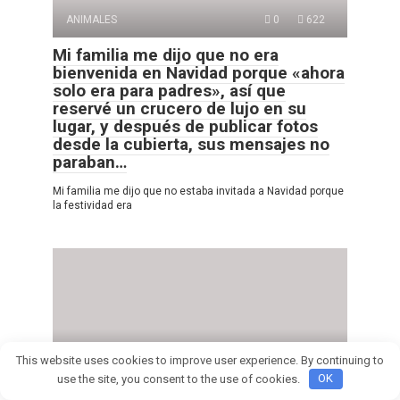
ANIMALES
0
622
Mi familia me dijo que no era
bienvenida en Navidad porque «ahora
solo era para padres», así que
reservé un crucero de lujo en su
lugar, y después de publicar fotos
desde la cubierta, sus mensajes no
paraban…
Mi familia me dijo que no estaba invitada a Navidad porque
la festividad era
ANIMALES
0
571
This website uses cookies to improve user experience. By continuing to
use the site, you consent to the use of cookies.
OK
Mis suegros me rompieron la pierna