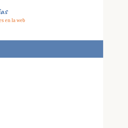
ias
es en la web