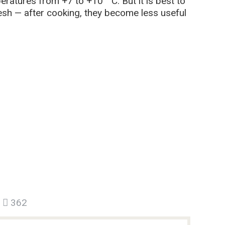
eratures from +7 to +10 ° C. But it is best to
esh — after cooking, they become less useful
362