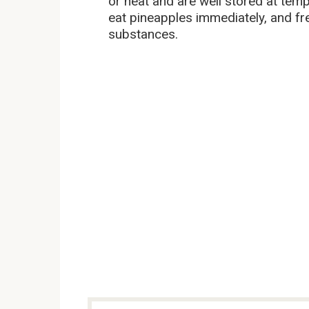
or heat and are well stored at temp
eat pineapples immediately, and fr
substances.