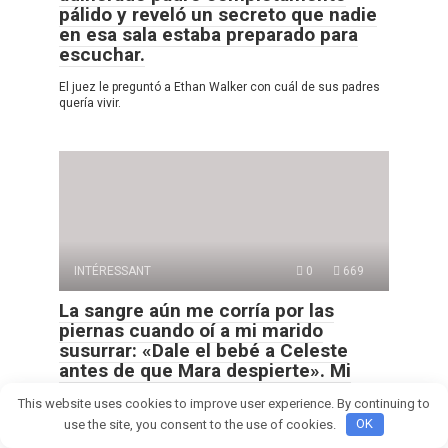
pálido y reveló un secreto que nadie
en esa sala estaba preparado para
escuchar.
El juez le preguntó a Ethan Walker con cuál de sus padres
quería vivir.
INTÉRESSANT
0
669
La sangre aún me corría por las
piernas cuando oí a mi marido
susurrar: «Dale el bebé a Celeste
antes de que Mara despierte». Mi
hermana adoptiva ya estaba llamando
This website uses cookies to improve user experience. By continuing to
a mi recién nacido suyo.
use the site, you consent to the use of cookies.
OK
PARTE 1 La sangre marcaba el suelo de la sala de