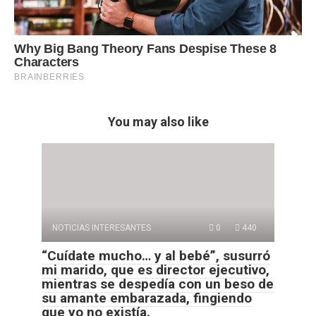
You may also like
NOTICIAS INTERESANTES
0
440
“Cuídate mucho… y al bebé”, susurró
mi marido, que es director ejecutivo,
mientras se despedía con un beso de
su amante embarazada, fingiendo
que yo no existía.