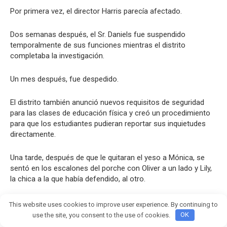
Por primera vez, el director Harris parecía afectado.
Dos semanas después, el Sr. Daniels fue suspendido
temporalmente de sus funciones mientras el distrito
completaba la investigación.
Un mes después, fue despedido.
El distrito también anunció nuevos requisitos de seguridad
para las clases de educación física y creó un procedimiento
para que los estudiantes pudieran reportar sus inquietudes
directamente.
Una tarde, después de que le quitaran el yeso a Mónica, se
sentó en los escalones del porche con Oliver a un lado y Lily,
la chica a la que había defendido, al otro.
Un mes después, fue despedido.
This website uses cookies to improve user experience. By continuing to
use the site, you consent to the use of cookies.
OK
«Todavía no puedo creer que todos me apoyaran así», oí