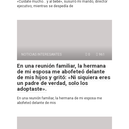
«Cuídate mucho… y al bebé», susurró mi marido, director
ejecutivo, mientras se despedía de
NOTICIAS INTERESANTES
0
961
En una reunión familiar, la hermana
de mi esposa me abofeteó delante
de mis hijos y gritó: «Ni siquiera eres
un padre de verdad, solo los
adoptaste».
En una reunión familiar, la hermana de mi esposa me
abofeteó delante de mis