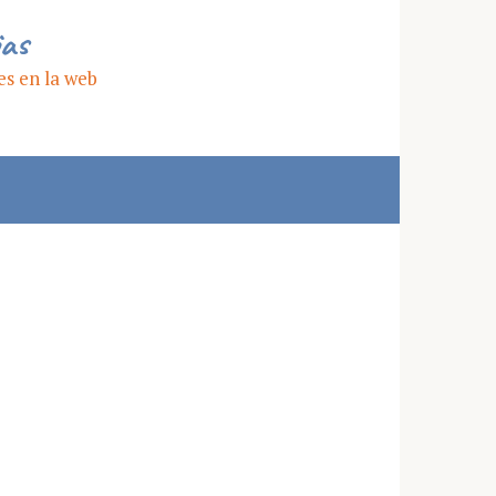
ias
es en la web