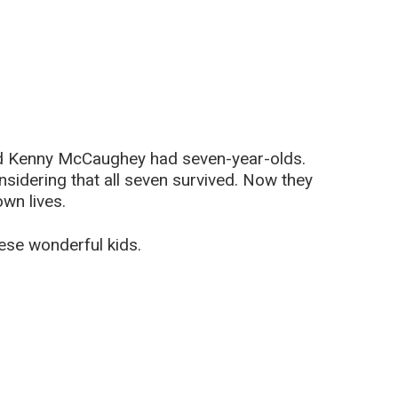
 Kenny McCaughey had seven-year-olds.
onsidering that all seven survived. Now they
own lives.
hese wonderful kids.