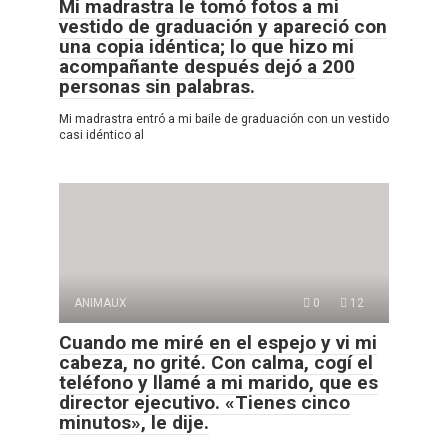
Mi madrastra le tomó fotos a mi
vestido de graduación y apareció con
una copia idéntica; lo que hizo mi
acompañante después dejó a 200
personas sin palabras.
Mi madrastra entró a mi baile de graduación con un vestido
casi idéntico al
ANIMAUX
0
12
Cuando me miré en el espejo y vi mi
cabeza, no grité. Con calma, cogí el
teléfono y llamé a mi marido, que es
director ejecutivo. «Tienes cinco
minutos», le dije.