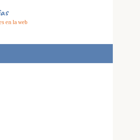
ias
es en la web