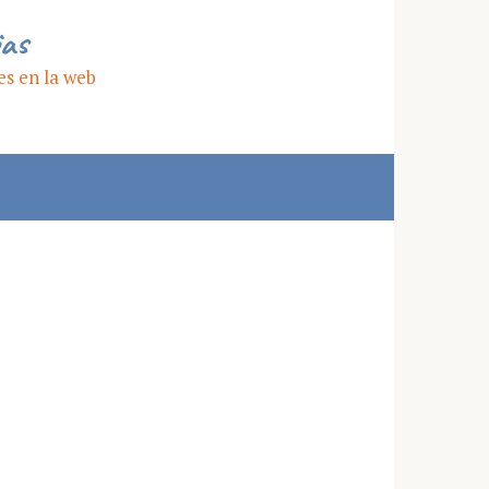
ias
es en la web