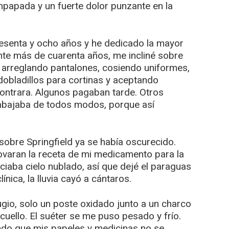
mpapada y un fuerte dolor punzante en la
esenta y ocho años y he dedicado la mayor
ante más de cuarenta años, me incliné sobre
, arreglando pantalones, cosiendo uniformes,
dobladillos para cortinas y aceptando
ontrara. Algunos pagaban tarde. Otros
abajaba de todos modos, porque así
 sobre Springfield ya se había oscurecido.
novaran la receta de mi medicamento para la
nciaba cielo nublado, así que dejé el paraguas
ínica, la lluvia cayó a cántaros.
gio, solo un poste oxidado junto a un charco
cuello. El suéter se me puso pesado y frío.
ando que mis papeles y medicinas no se