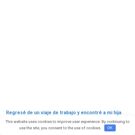
Regresé de un viaje de trabajo y encontré a mi hija
durmiendo en la cocina. Cuando abrí su habitación de
This website uses cookies to improve user experience. By continuing to
la infancia, me quedé pálida.
use the site, you consent to the use of cookies.
OK
PARTE 1: LA NIÑA EN EL SUELO DE LA COCINA Cuando regresé de un