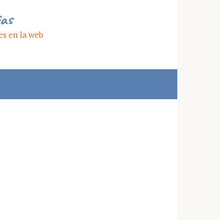
ias
es en la web