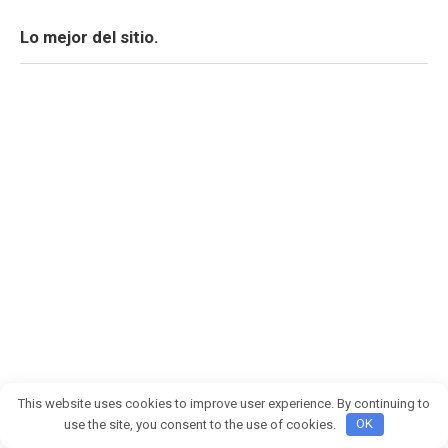
Lo mejor del sitio.
This website uses cookies to improve user experience. By continuing to
Mi hijo puso los ojos en blanco y se rió de nuestro
use the site, you consent to the use of cookies.
OK
camarero con síndrome de Down, así que le di una