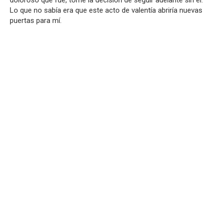
doloroso que fue, tomé la decisión de seguir adelante sin él.
Lo que no sabía era que este acto de valentía abriría nuevas
puertas para mí.