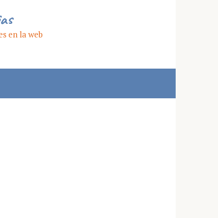
ias
es en la web