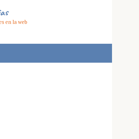
ias
es en la web