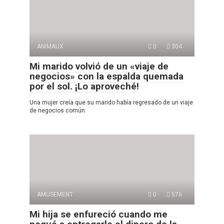
ANIMAUX
0
304
Mi marido volvió de un «viaje de
negocios» con la espalda quemada
por el sol. ¡Lo aproveché!
Una mujer creía que su marido había regresado de un viaje
de negocios común
AMUSEMENT
0
576
Mi hija se enfureció cuando me