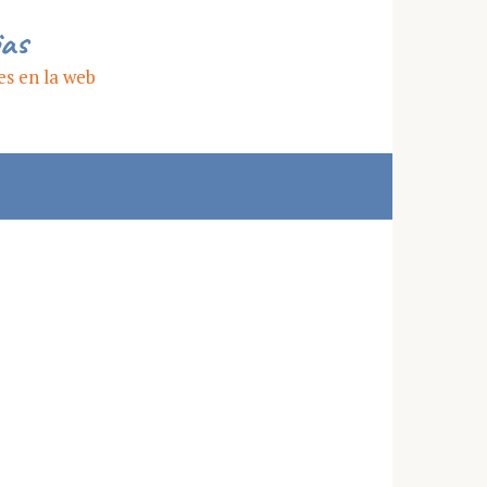
ias
es en la web