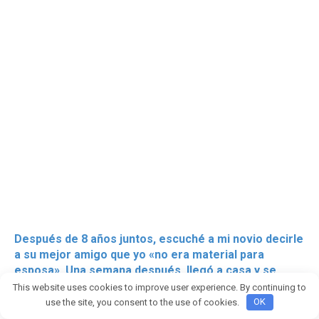
Después de 8 años juntos, escuché a mi novio decirle
a su mejor amigo que yo «no era material para
esposa». Una semana después, llegó a casa y se
encontró con algo que nunca esperó.
This website uses cookies to improve user experience. By continuing to
use the site, you consent to the use of cookies.
OK
PARTE 1: El sustituto Durante años, creí que estaba construyendo una
vida con el