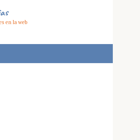
ias
es en la web