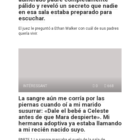
pálido y reveló un secreto que nadie
en esa sala estaba preparado para
escuchar.
El juez le preguntó a Ethan Walker con cuál de sus padres
quería vivir.
INTÉRESSANT
0
668
La sangre aún me corría por las
piernas cuando oí a mi marido
susurrar: «Dale el bebé a Celeste
antes de que Mara despierte». Mi
hermana adoptiva ya estaba llamando
a mi recién nacido suyo.
PARTE 1 La sangre marcaba el suelo de la sala de