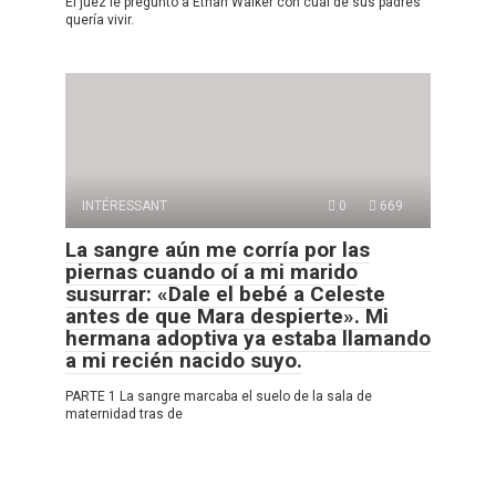
El juez le preguntó a Ethan Walker con cuál de sus padres
quería vivir.
INTÉRESSANT
0
669
La sangre aún me corría por las
piernas cuando oí a mi marido
susurrar: «Dale el bebé a Celeste
antes de que Mara despierte». Mi
hermana adoptiva ya estaba llamando
a mi recién nacido suyo.
PARTE 1 La sangre marcaba el suelo de la sala de
maternidad tras de