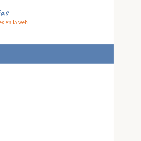
ias
es en la web